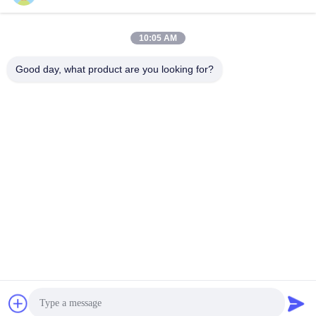
সোশ্যাল মিডিয়া
10:05 AM
দ্রুত যোগাযোগ
Good day, what product are you looking for?
টেল
+8613798057562
ই-মেইল
ardellhe@vip.163.com
ঠিকানা
লিটিয়ান বিল্ডিং, ঝৌমেন নর্থ রোড, লিওয়ান জেলা, গুয়াংজু, চীন
গোপনীয়তা নীতি
|
সাইট ম্যাপ
চীন ভালো গুণমান শিল্পকৌশল তৃণশয্যা র্যাক সরবরাহকারী। কপিরাইট © 2014-2026
GuangZhou TOP Storage Equipment Co., Ltd . সব সমস্ত অধিকার
সংরক্ষিত।