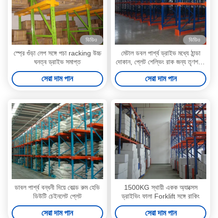
ভিডিও
ভিডিও
স্প্রে গুঁড়া লেপ সঙ্গে পচা racking উচ্চ
মেটাল ডবল পার্শ্ব ড্রাইভ মধ্যে ঠান্ডা
ঘনত্ব ড্রাইভ সমাপ্ত
দোকান, প্লেট শেল্ভিং রাক জন্য তৃণশয্যা
ছিপি
সেরা দাম পান
সেরা দাম পান
ডাবল পার্শ্ব বন্ধনী দিয়ে কোল্ড রুম হেভি
1500KG স্থায়ী একক অ্যাক্সেস
ডিউটি ​​চেইনলেট প্লেট
ড্রাইভিং ফালা Forklift সঙ্গে রাকিং
সেরা দাম পান
সেরা দাম পান