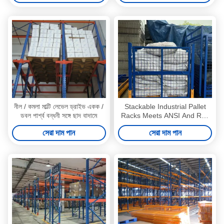
নীল / কমলা মাল্টি লেভেল ড্রাইভ একক /
Stackable Industrial Pallet
ডবল পার্শ্ব বন্ধনী সঙ্গে ছাদ বাদামে
Racks Meets ANSI And RMI
Standards For Customized
সেরা দাম পান
সেরা দাম পান
Storage Solutions