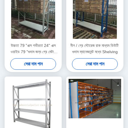
উচ্চতা 79 "এক্স গভীরতা 24" এক্স
নীল / গ্রে স্টোরেজ রাক মাধ্যম ডিউটি ​​
ওয়াইড 79 "গুদাম জন্য গ্রে মেটাল
গুদাম ম্যানেজমেন্ট মধ্যে Shelving
racks
সেরা দাম পান
সেরা দাম পান