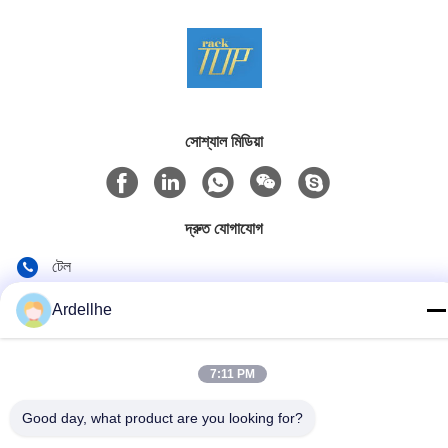
সোশ্যাল মিডিয়া
দ্রুত যোগাযোগ
টেল
+8613798057562
Ardellhe
ই-মেইল
ardellhe@vip.163.com
7:11 PM
ঠিকানা
Good day, what product are you looking for?
লিটিয়ান বিল্ডিং, ঝৌমেন নর্থ রোড, লিওয়ান জেলা, গুয়াংজু, চীন