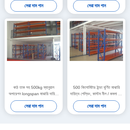
সেরা দাম পান
সেরা দাম পান
কাঠ তাক সহ 500kg ম্যানুয়াল
500 কিলোমিটার ঠান্ডা ঘূর্ণিত মাঝারি
অপারেশন longspan মাঝারি দায়িত্ব
দায়িত্ব শেল্ভিং, কাস্টম নীল / কমলা দীর্ঘ
শেল্ভিং
span shelving
সেরা দাম পান
সেরা দাম পান