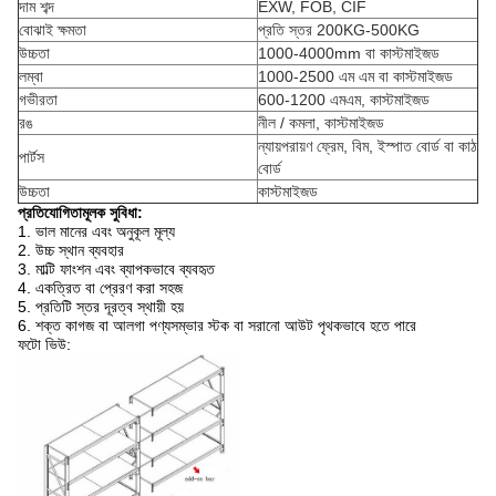
দাম শব্দ
EXW, FOB, CIF
বোঝাই ক্ষমতা
প্রতি স্তর 200KG-500KG
উচ্চতা
1000-4000mm বা কাস্টমাইজড
লম্বা
1000-2500 এম এম বা কাস্টমাইজড
গভীরতা
600-1200 এমএম, কাস্টমাইজড
রঙ
নীল / কমলা, কাস্টমাইজড
ন্যায়পরায়ণ ফ্রেম, বিম, ইস্পাত বোর্ড বা কাঠ
পার্টস
বোর্ড
উচ্চতা
কাস্টমাইজড
প্রতিযোগিতামূলক সুবিধা:
1. ভাল মানের এবং অনুকূল মূল্য
2. উচ্চ স্থান ব্যবহার
3. মাল্টি ফাংশন এবং ব্যাপকভাবে ব্যবহৃত
4. একত্রিত বা প্রেরণ করা সহজ
5. প্রতিটি স্তর দূরত্ব স্থায়ী হয়
6. শক্ত কাগজ বা আলগা পণ্যসম্ভার স্টক বা সরানো আউট পৃথকভাবে হতে পারে
ফটো ভিউ: