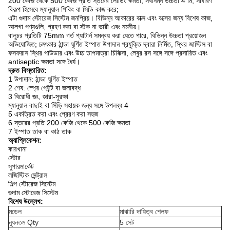
200 কেজি থেকে 500 কেজি প্রতি স্তরের লোডিং ক্ষমতা, সর্বনিম্ন উচ্চতা 4 মি, সাধারণ
বিকল্প হিসেবে ম্যানুয়াল পিকিং বা সিডি কাজ করে;
এটা গুদাম স্টোরেজ সিস্টেম জনপ্রিয়। বিভিন্ন আকারের বাক্স এবং বক্সের জন্য বিশেষ কাজ,
আলগা পণ্যগুলি, গ্রহণ করা বা স্টক না ভারী এবং নমনীয়।
বালুচর প্রতিটি 75mm গর্ত প্যাটার্ন সমন্বয় করা যেতে পারে, বিভিন্ন উচ্চতা প্রয়োজন
অভিযোজিত; চমৎকার ঠান্ডা ঘূর্ণিত ইস্পাত উপাদান প্রযুক্তি দ্বারা নির্মিত, স্থির জাস্টিস বা
ফসফরাস স্থির পাউডার এবং উচ্চ তাপমাত্রা চিকিত্সা, লেবুর রস সঙ্গে সঙ্গে প্রসারিত এবং
antiseptic ক্ষমতা সঙ্গে ধৈর্য।
দ্রুত বিস্তারিত:
1 উপাদান: ঠান্ডা ঘূর্ণিত ইস্পাত
2 শেষ: স্প্রে পেইন্ট বা জলাবদ্ধ
3 বিরোধী জং, জারা-সুরক্ষা
ম্যানুয়াল বাছাই বা সিঁড়ি সহায়ক জন্য সঙ্গে উপলব্ধ 4
5 একত্রিত করা এবং প্রেরণ করা সহজ
6 স্তরের প্রতি 200 কেজি থেকে 500 কেজি ক্ষমতা
7 ইস্পাত তাক বা কাঠ তাক
অ্যাপ্লিকেশন:
কারখানা
স্টোর
সুপারমার্কেট
লজিস্টিক সেন্ট্রাল
শিল্প স্টোরেজ সিস্টেম
গুদাম স্টোরেজ সিস্টেম
বিশেষ উল্লেখ:
মডেল
মাঝারি দায়িত্ব শেলফ
ন্যূনতম Qty
5 সেট