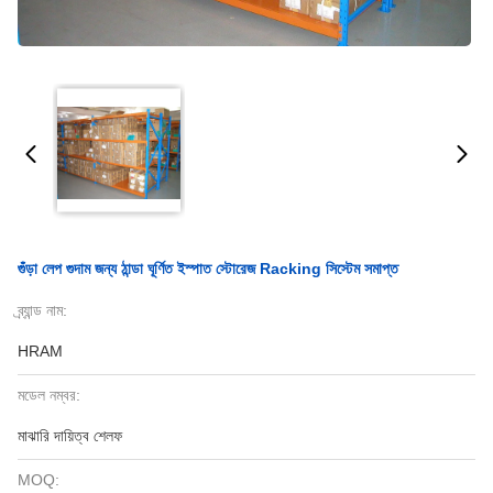
গুঁড়া লেপ গুদাম জন্য ঠান্ডা ঘূর্ণিত ইস্পাত স্টোরেজ Racking সিস্টেম সমাপ্ত
ব্র্যান্ড নাম:
HRAM
মডেল নম্বর:
মাঝারি দায়িত্ব শেলফ
MOQ: