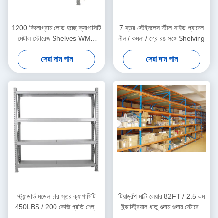
1200 কিলোগ্রাম লোড হচ্ছে ক্যাপাসিটি
7 স্তর স্টেইনলেস স্টীল সাইড প্যানেল
মেটাল স্টোরেজ Shelves WMS
নীল / কমলা / গ্রে রঙ সঙ্গে Shelving
সিস্টেম জন্য
সেরা দাম পান
সেরা দাম পান
স্ট্যান্ডার্ড মডেল চার স্তর ক্যাপাসিটি
টিয়ার্ড্রপ মাল্টি লেয়ার 82FT / 2.5 এম
450LBS / 200 কেজি প্রতি শেল্ফ
ইন্ডাস্ট্রিয়াল ধাতু গুদাম গুদাম স্টোরেজ
মিডিয়াম ডিউটি ​​শেল্ভিং
সমাধান