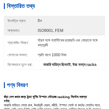
বিস্তারিত তথ্য
উৎপত্তি স্থল:
চীন
সাক্ষ্যদান:
ISO9001, FEM
স্ট্রপ সঙ্গে প্লাস্টিকের ছায়াছবি এবং মোড়ানো সঙ্গে 
প্যাকেজিং বিবরণ:
বস্তাবন্দী
যোগানের ক্ষমতা:
প্রতি মাসে 1000 টাকা
বিশেষভাবে তুলে ধরা:
মাঝারি দায়িত্ব ছিনতাই
, 
উচ্চ ঘনত্ব racks
পণ্য বিবরণ
গুঁড়া লেপ গুদাম জন্য ঠান্ডা ঘূর্ণিত ইস্পাত স্টোরেজ racking সিস্টেম সমাপ্ত
বর্ণনা:
মাঝারি দায়িত্ব শেল্ফ রাক, ঊর্ধ্বমুখী ফ্রেম, মরীচি, ইস্পাত প্লেট বা কাঠের প্লেটের সাথে,