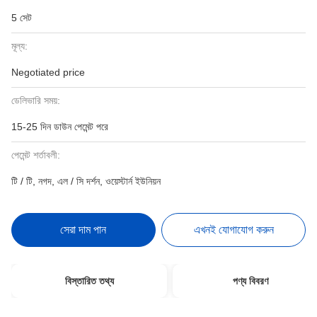
5 সেট
মূল্য:
Negotiated price
ডেলিভারি সময়:
15-25 দিন ডাউন পেমেন্ট পরে
পেমেন্ট শর্তাবলী:
টি / টি, নগদ, এল / সি দর্শন, ওয়েস্টার্ন ইউনিয়ন
সেরা দাম পান
এখনই যোগাযোগ করুন
বিস্তারিত তথ্য
পণ্য বিবরণ