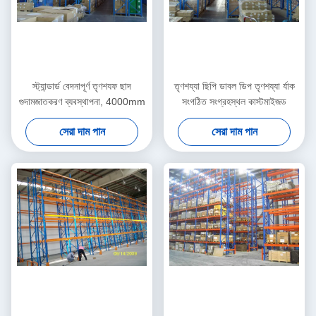
স্ট্যান্ডার্ড বেদনাপূর্ণ তৃণশযফ ছাদ
তৃণশয্যা ছিপি ডাবল ডিপ তৃণশয্যা র্যাক
গুদামজাতকরণ ব্যবস্থাপনা, 4000mm
সংগঠিত সংগ্রহস্থল কাস্টমাইজড
সেরা দাম পান
সেরা দাম পান