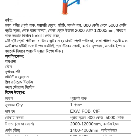
বর্ণনা:
ডবল গভীর প্লেট রাক, সরাসরি ফ্রেম, মরীচি, সমর্থন বার, 800 কেজি থেকে 5000 কেজি
প্রতি স্তর, লোড হচ্ছে ক্ষমতা, সোজা ফ্রেম উচ্চতা 2000 থেকে 12000mm, সাধারণ
কাজ সরঞ্জাম হিসাবে forklift লোড হচ্ছে;
এটি দুটি প্লেট গভীরতা বা উভয় এন্ট্রি মধ্যে চারটি প্লেট গভীরতা, ফালা পালিশ সহচরী এবং
এক্সট্রাশন ছাঁটাই সঙ্গে বিশেষ ফর্কলিফ্ট, প্লাস্টিকের প্লেট, কাঠের তৃণশয্যা, এমনকি ইস্পাত
প্যালেট হিসাবে প্যালেট দ্বারা বিশেষ স্টক।
অ্যাপ্লিকেশন:
কারখানা
স্টোর
সুপারমার্কেট
লজিস্টিক কেন্দ্রাল
শিল্প স্টোরেজ সিস্টেম
গুদাম স্টোরেজ সিস্টেম
বিশেষ উল্লেখ:
মডেল
প্যালেট রাক
ন্যূনতম Qty
1 প্রকল্প
দাম শব্দ
EXW, FOB, CIF
বোঝাই ক্ষমতা
প্রতি স্তরে 800 কেজি -5000 কেজি
উচ্চতা (সোজা ফ্রেম)
2000-12000mm, কাস্টমাইজড
দৈর্ঘ্য (বীম)
1400-4000mm, কাস্টমাইজড