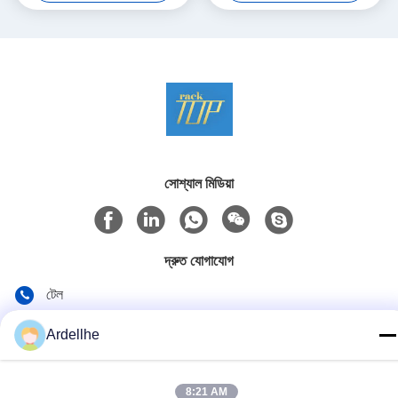
সোশ্যাল মিডিয়া
দ্রুত যোগাযোগ
টেল
+8613798057562
Ardellhe
ই-মেইল
ardellhe@vip.163.com
8:21 AM