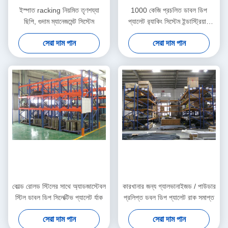
ইস্পাত racking নিয়মিত তৃণশয্যা
1000 কেজি প্রচলিত ডাবল ডিপ
ছিপি, গুদাম ম্যানেজমেন্ট সিস্টেম
প্যালেট র‌্যাকিং সিস্টেম ইন্ডাস্ট্রিয়াল
শেভিং র্যাক
সেরা দাম পান
সেরা দাম পান
কোল্ড রোলড স্টিলের সাথে অ্যাডজাস্টেবল
কারখানার জন্য গ্যালভানাইজড / পাউডার
স্টিল ডাবল ডিপ সিলেক্টিভ প্যালেট র্যাক
প্রলিপ্ত ডবল ডিপ প্যালেট রাক সমাপ্ত
সেরা দাম পান
সেরা দাম পান