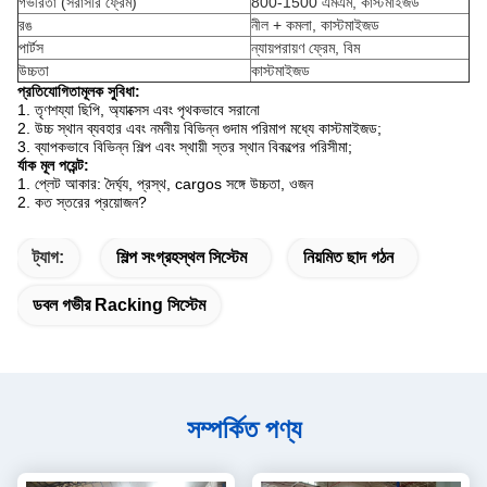
গভীরতা (সরাসরি ফ্রেম)
800-1500 এমএম, কাস্টমাইজড
রঙ
নীল + কমলা, কাস্টমাইজড
পার্টস
ন্যায়পরায়ণ ফ্রেম, বিম
উচ্চতা
কাস্টমাইজড
প্রতিযোগিতামূলক সুবিধা:
1. তৃণশয্যা ছিপি, অ্যাক্সেস এবং পৃথকভাবে সরানো
2. উচ্চ স্থান ব্যবহার এবং নমনীয় বিভিন্ন গুদাম পরিমাপ মধ্যে কাস্টমাইজড;
3. ব্যাপকভাবে বিভিন্ন শিল্প এবং স্থায়ী স্তর স্থান বিকল্পের পরিসীমা;
র্যাক মূল পয়েন্ট:
1. প্লেট আকার: দৈর্ঘ্য, প্রস্থ, cargos সঙ্গে উচ্চতা, ওজন
2. কত স্তরের প্রয়োজন?
ট্যাগ:
শিল্প সংগ্রহস্থল সিস্টেম
নিয়মিত ছাদ গঠন
ডবল গভীর Racking সিস্টেম
সম্পর্কিত পণ্য