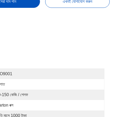
সেরা দাম পান
এখনই যোগাযোগ করুন
SO9001
্পাত
-150 কেজি / শেলফ
rton বক্স
রতি মাসে 1000 টাকা