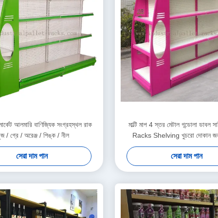
মার্কেট আলমারি বাণিজ্যিক সংগ্রহস্থল রাক
মাল্টি মাপ 4 স্তর মেটাল গন্ডোলা ডাবল 
ুজ / গ্রে / অরেঞ্জ / পিঙ্ক / নীল
Racks Shelving খুচরো দোকান জন্
সেরা দাম পান
সেরা দাম পান