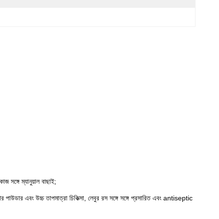
জ সঙ্গে ম্যানুয়াল বাছাই;
থির পাউডার এবং উচ্চ তাপমাত্রা চিকিত্সা, লেবুর রস সঙ্গে সঙ্গে প্রসারিত এবং antiseptic