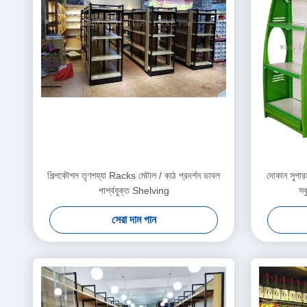
শিল্পকৌশল তৃণশয্যা Racks মেটাল / কাঠ প্রদর্শন ডাবল
দোকান সুপার
পার্শ্বযুক্ত Shelving
সব
সেরা দাম পান