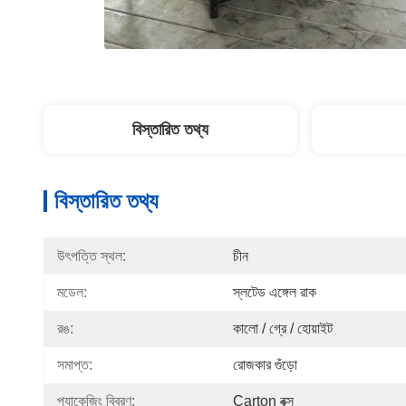
বিস্তারিত তথ্য
বিস্তারিত তথ্য
উৎপত্তি স্থল:
চীন
মডেল:
স্লটেড এঙ্গেল রাক
রঙ:
কালো / গ্রে / হোয়াইট
সমাপ্ত:
রোজকার গুঁড়ো
প্যাকেজিং বিবরণ:
Carton বক্স