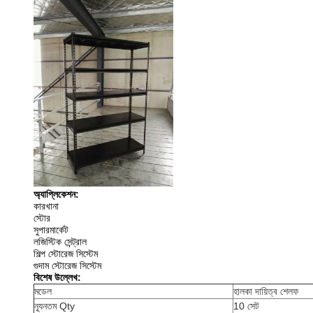
অ্যাপ্লিকেশন:
কারখানা
স্টোর
সুপারমার্কেট
লজিস্টিক সেন্ট্রাল
শিল্প স্টোরেজ সিস্টেম
গুদাম স্টোরেজ সিস্টেম
বিশেষ উল্লেখ:
মডেল
হালকা দায়িত্ব শেলফ
ন্যূনতম Qty
10 সেট