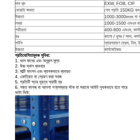
দাম শব্দ
EXW, FOB, CIF
বোঝাই ক্ষমতা
শেল প্রতি 150KG কম
উচ্চতা
1000-3000mm বা কা
লম্বা
1000-1500 এমএম বা 
গভীরতা
400-800 এমএম, কাস্
রঙ
কালো / ধূসর / সাদা, কা
পার্টস
ন্যায়পরায়ণ ফ্রেম, বিম, 
উচ্চতা
কাস্টমাইজড
প্রতিযোগিতামূলক সুবিধা:
1. ভাল মানের এবং অনুকূল মূল্য
2. উচ্চ স্থান ব্যবহার
3. মাল্টি ফাংশন এবং ব্যাপকভাবে ব্যবহৃত
4. একত্রিত বা প্রেরণ করা সহজ
5. প্রতিটি স্তর দূরত্ব স্থায়ী হয়
6. শক্ত কাগজ বা আলগা পণ্যসম্ভার স্টক বা সরানো আউট পৃথকভাবে হতে পারে
ফটো ভিউ: