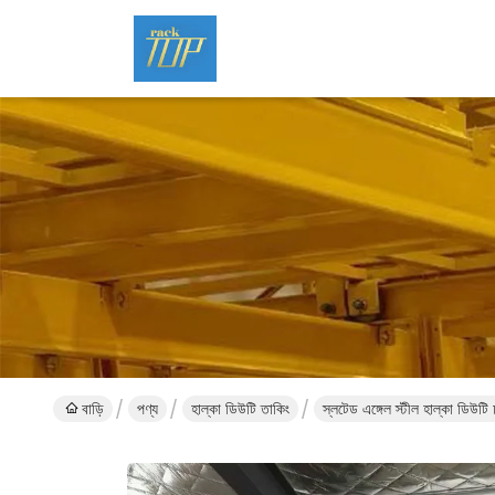
বাড়ি
পণ্য
হাল্কা ডিউটি ​​তাকিং
স্লটেড এঙ্গেল স্টীল হাল্কা ডিউটি 