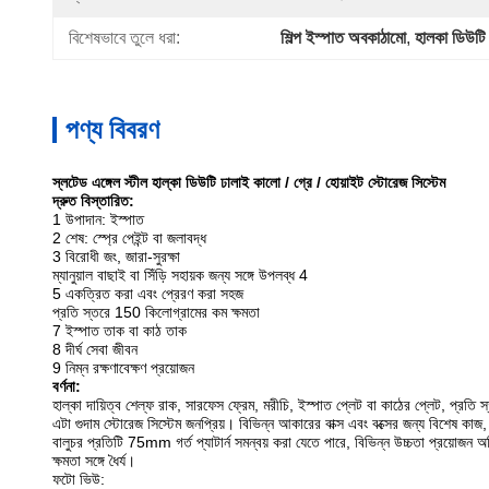
বিশেষভাবে তুলে ধরা:
শিল্প ইস্পাত অবকাঠামো
, 
হালকা ডিউটি 
পণ্য বিবরণ
স্লটেড এঙ্গেল স্টীল হাল্কা ডিউটি ​​ঢালাই কালো / গ্রে / হোয়াইট স্টোরেজ সিস্টেম
দ্রুত বিস্তারিত:
1 উপাদান: ইস্পাত
2 শেষ: স্প্রে পেইন্ট বা জলাবদ্ধ
3 বিরোধী জং, জারা-সুরক্ষা
ম্যানুয়াল বাছাই বা সিঁড়ি সহায়ক জন্য সঙ্গে উপলব্ধ 4
5 একত্রিত করা এবং প্রেরণ করা সহজ
প্রতি স্তরে 150 কিলোগ্রামের কম ক্ষমতা
7 ইস্পাত তাক বা কাঠ তাক
8 দীর্ঘ সেবা জীবন
9 নিম্ন রক্ষণাবেক্ষণ প্রয়োজন
বর্ণনা:
হাল্কা দায়িত্ব শেল্ফ রাক, সারফেস ফ্রেম, মরীচি, ইস্পাত প্লেট বা কাঠের প্লেট, প্রতি 
এটা গুদাম স্টোরেজ সিস্টেম জনপ্রিয়। বিভিন্ন আকারের বাক্স এবং বক্সের জন্য বিশেষ কাজ
বালুচর প্রতিটি 75mm গর্ত প্যাটার্ন সমন্বয় করা যেতে পারে, বিভিন্ন উচ্চতা প্রয়োজন অভি
ক্ষমতা সঙ্গে ধৈর্য।
ফটো ভিউ: