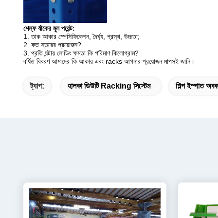
শেল্ফ র্যাকের মূল পয়েন্ট:
1. তাক আকার স্পেসিফিকেশন, দৈর্ঘ্য, প্রস্থ, উচ্চতা;
2. কত স্তরের প্রয়োজন?
3. প্রতি ঘন্টায় লোডিং ক্ষমতা কি পরিমাণ কিলোগ্রাম?
বর্ধিত বিবরণ আমাদের কি আকার এবং racks আপনার প্রয়োজন মাপসই জানি।
ট্যাগ:
হালকা ডিউটি ​​racking সিস্টেম
শিল্প ইস্পাত অব