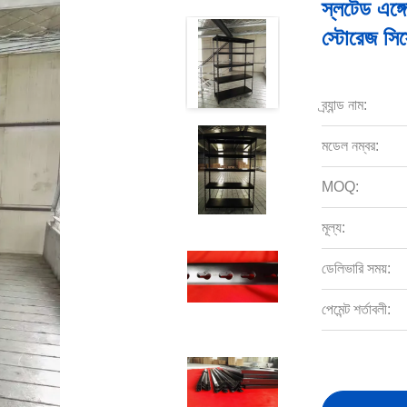
স্লটেড এঙ্গে
স্টোরেজ সিস
ব্র্যান্ড নাম:
মডেল নম্বর:
MOQ:
মূল্য:
ডেলিভারি সময়:
পেমেন্ট শর্তাবলী: