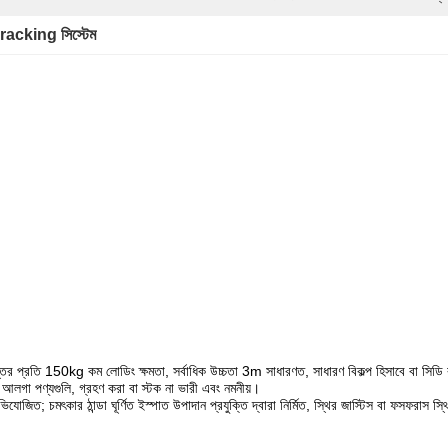
​​racking সিস্টেম
স্তর প্রতি 150kg কম লোডিং ক্ষমতা, সর্বাধিক উচ্চতা 3m সাধারণত, সাধারণ বিকল্প হিসাবে বা সিডি কা
, আলগা পণ্যগুলি, গ্রহণ করা বা স্টক না ভারী এবং নমনীয়।
যোজিত; চমৎকার ঠান্ডা ঘূর্ণিত ইস্পাত উপাদান প্রযুক্তি দ্বারা নির্মিত, স্থির জাস্টিস বা ফসফরাস স্