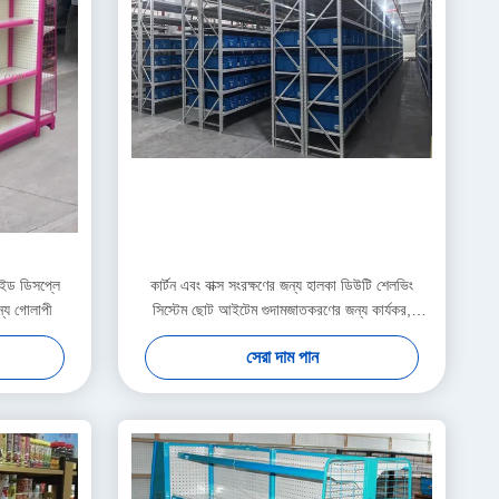
সাইড ডিসপ্লে
কার্টন এবং বাক্স সংরক্ষণের জন্য হালকা ডিউটি ​​শেলভিং
য গোলাপী
সিস্টেম ছোট আইটেম গুদামজাতকরণের জন্য কার্যকর,
সুসংগঠিত এবং পরিমাপযোগ্য সমাধান
সেরা দাম পান