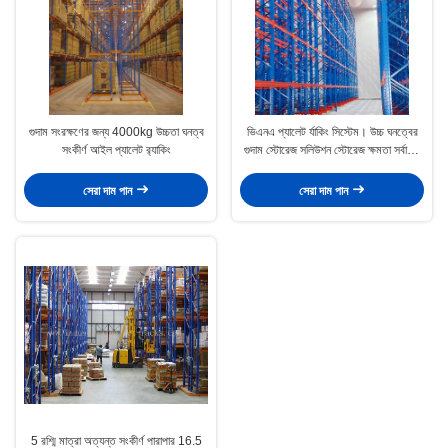
গুদাম সংরক্ষণের জন্য 4000kg উচ্চতা ঘনত্ব
ভিএনএ প্যালেট র্যাকিং সিস্টেম। উচ্চ ঘনত্বের
সংকীর্ণ আইল প্যালেট র‌্যাকিং
গুদাম স্টোরেজ সলিউশন স্টোরেজ ক্ষমতা সর্বাধিক
করুন। খরচ কমানো। স্রাব বৃদ্ধি
সেরা দাম পান
সেরা দাম পান
5 রশ্মি মাত্রা অত্যন্ত সংকীর্ণ পারাপার 16.5