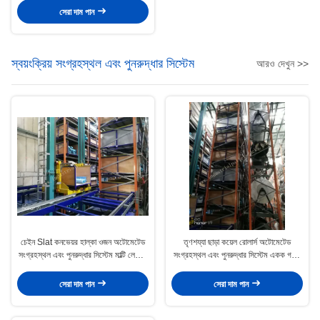
সেরা দাম পান
স্বয়ংক্রিয় সংগ্রহস্থল এবং পুনরুদ্ধার সিস্টেম
আরও দেখুন >>
চেইন Slat কনভেয়র হাল্কা ওজন অটোমেটেড
তৃণশয্যা ছাড়া কয়েল রোলার্স অটোমেটেড
সংগ্রহস্থল এবং পুনরুদ্ধার সিস্টেম মাল্টি লেভেল
সংগ্রহস্থল এবং পুনরুদ্ধার সিস্টেম একক গভীর
সংগ্রহস্থল
মধ্যে 30M উচ্চতা পর্যন্ত
সেরা দাম পান
সেরা দাম পান