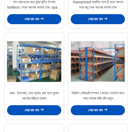
পাশ প্যানেলের সাথে ঠান্ডা ঘূর্ণিত ইস্পাত
Galvanized সমাপ্তি সঙ্গে 5 স্তর আলগা
boltless শেল্ফ আলোর কর্তব্য তাক, spacy
পণ্য ধাতু তাক আলোর কর্তব্য তাক
সিস্টেম
সেরা দাম পান
সেরা দাম পান
জারা - চিপবোর্ড, কেস প্রবাহ রাক সঙ্গে সুরক্ষা
নিয়মিত স্টোরগুলি ইস্পাত / কাঠের প্লেটের সাথে
আলোর দায়িত্ব তাকান
শক্ত কাগজ ভাঁজ ফাঁস রাখুন
সেরা দাম পান
সেরা দাম পান