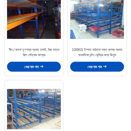
নীল / কমলা তৃণশয্যা প্রবাহ ঢালাই, উচ্চ ঘনত্ব
100KG ইস্পাত কাঠামো শক্ত কাগজ প্রবাহ
শিল্প স্টোরেজ আশ্রয়
অববাহিকা বন্টন কেন্দ্রিয় জন্য ঝিনুক
সেরা দাম পান
সেরা দাম পান