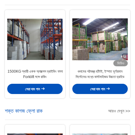
ভিডিও
1500KG স্থায়ী একক অ্যাক্সেস ড্রাইভিং ফালা
গুদামের পট্টবস্ত্র ছাঁটাই, ইস্পাত ঘূর্ণায়মান
Forklift সঙ্গে রাকিং
সিস্টেমের মধ্যে কাস্টমাইজড উচ্চতা ড্রাইভ
সেরা দাম পান
সেরা দাম পান
শক্ত কাগজ ফ্লো রাক
আরও দেখুন >>