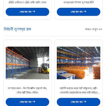
450 এলবিএস / ২00 কেজি প্রতি শেলফ
সংগ্রহস্থল ইস্পাত তৃণশয্যা ছিপি
সেরা দাম পান
সেরা দাম পান
নির্বাচনী তৃণশয্যা রাক
আরও দেখুন >>
লংস্প্যান ডাবল - ডিপ সিলেক্টিভ প্যালেট র্যাক,
প্রতিটি গুদামের জন্য স্মার্ট ফাউন্ডেশন, মাল্টি-
স্টোর মাল্টি টিয়ার শেল্ভিং
এসকেইউ ওয়্যারহাউসের জন্য ভারী দায়িত্ব
প্যালেট র‌্যাকিং সিস্টেম
সেরা দাম পান
সেরা দাম পান