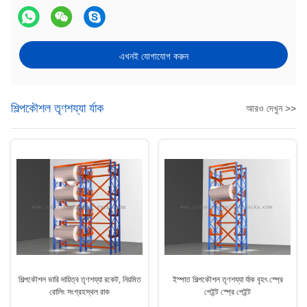
এখনই যোগাযোগ করুন
শিল্পকৌশল তৃণশয্যা র্যাক
আরও দেখুন >>
শিল্পকৌশল ভারি দায়িত্ব তৃণশয্যা রকেট, নিয়মিত
ইস্পাত শিল্পকৌশল তৃণশয্যা র্যাক বৃহৎ স্প্রে
রোলিং সংগ্রহস্থল রাক
পেইন্ট স্প্রে পেইন্ট