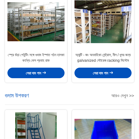
স্প্রে গুঁড়া পেইন্টিং সঙ্গে গুদাম ইস্পাত গঠন হালকা
অ্যান্টি - জং অববাহিকা সেন্ট্রাল, নীল / ধূসর জন্য
কর্তব্য কেস প্রবাহ রাক
galvanized স্টোরেজ racking সিস্টেম
সেরা দাম পান
সেরা দাম পান
গুদাম উপকরণ
আরও দেখুন >>