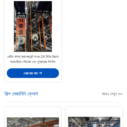
রোলিং কাপড় ম্যানেজমেন্ট মধ্যে 24 মিটার উচ্চতা
স্বয়ংক্রিয় স্টোরেজ এবং পুনরুদ্ধার সিস্টেম
সেরা দাম পান
শিল্প মেজানিনি ফ্লোর্স
আরও দেখুন >>