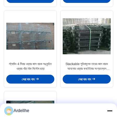
স্ট্যাকিং 4 টিয়ার ওয়্যার জাল ধারক সঙ্কুচিত
Stackable সুবিধামূলক তারের জাল ধারক
ওয়্যার খাঁচা র্যাক সিস্টেম ছাড়া
আনলোড ওয়্যার কনটেইনার সংগ্রহস্থল
cages
সেরা দাম পান
সেরা দাম পান
Ardellhe