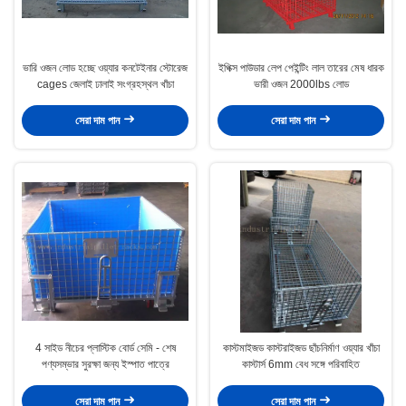
ভারি ওজন লোড হচ্ছে ওয়্যার কনটেইনার স্টোরেজ
ইপিক্স পাউডার লেপ পেইন্টিং লাল তারের মেষ ধারক
cages জেলাই ঢালাই সংগ্রহস্থল খাঁচা
ভারী ওজন 2000lbs লোড
সেরা দাম পান
সেরা দাম পান
4 সাইড নীচের প্লাস্টিক বোর্ড সেমি - শেষ
কাস্টমাইজড কাস্টরাইজড ছাঁচনির্মাণ ওয়্যার খাঁচা
পণ্যসম্ভার সুরক্ষা জন্য ইস্পাত পাত্রে
কাস্টার্স 6mm বেধ সঙ্গে পরিবাহিত
সেরা দাম পান
সেরা দাম পান