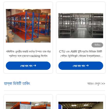
ভিডিও
লজিস্টিক কেন্দ্রীয় মাঝারি কর্তব্য ইস্পাত তাক গুঁড়া
CTU এবং AMR ইন্টিগ্রেটেড মিডিয়াম ডিউটি ​​
প্রলিপ্ত সঙ্গে চ্যানেলে racking সিস্টেম
শেল্ভিং ইন্টেলিজেন্ট স্টোরেজ ইনফ্রাস্ট্রাকচার
স্বয়ংক্রিয় পূরণের জন্য
সেরা দাম পান
সেরা দাম পান
হাল্কা ডিউটি ​​তাকিং
আরও দেখুন >>