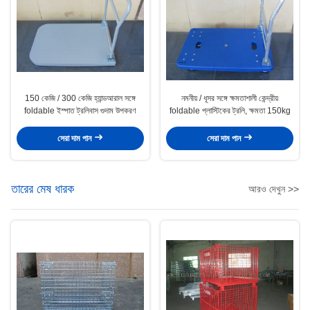
150 কেজি / 300 কেজি হ্যান্ডআরাল সঙ্গে
নমনীয় / ধূসর সঙ্গে ক্ষমতাশালী কেন্দ্রীয়
foldable ইস্পাত ট্রলিবাস গুদাম উপকরণ
foldable প্লাস্টিকের ট্রলি, ক্ষমতা 150kg
সেরা দাম পান
সেরা দাম পান
তারের মেষ ধারক
আরও দেখুন >>