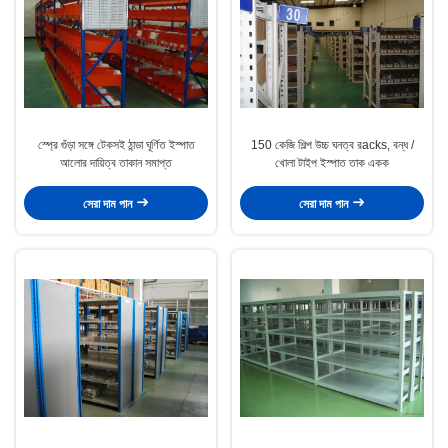
স্প্রে গুঁড়া সঙ্গে টেকসই ঠান্ডা ঘূর্ণিত ইস্পাত
150 কেজি শিল্প উচ্চ ঘনত্ব রacks, বন্ধ /
আলোর দায়িত্ব তাকান সমাপ্ত
খোলা টাইপ ইস্পাত তাক একক
সেরা দাম পান
সেরা দাম পান