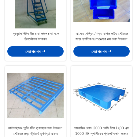
ম্যানুয়াল পিকিং উচ্চ চাকা লাঙল চাকা সঙ্গে
আলোর শেল্ভিং / শক্ত কাগজ লাইভ স্টোরেজ
শিল্পকৌশল উপকরণ
জন্য প্লাস্টিক turnover বক্স গুদাম উপকরণ
সেরা দাম পান
সেরা দাম পান
কাস্টমাইজড পেন্টিং স্টীল তৃণশয্যা গুদাম উপকরণ,
ডায়নামিক লোড, 2000 কেজি দিয়ে 1২00 এক্স
স্টোরেজ জন্য স্ট্যান্ডার্ড তৃণশয্যা আকার
1000 মিমি প্লাস্টিকের প্যালেট গুদাম সরঞ্জাম