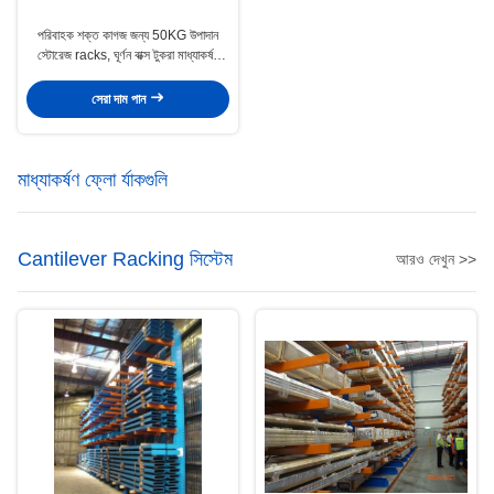
পরিবাহক শক্ত কাগজ জন্য 50KG উপাদান
স্টোরেজ racks, ঘূর্ণন বাক্স টুকরা মাধ্যাকর্ষণ
প্রবাহ racks বাছাই
সেরা দাম পান
মাধ্যাকর্ষণ ফ্লো র্যাকগুলি
Cantilever Racking সিস্টেম
আরও দেখুন >>