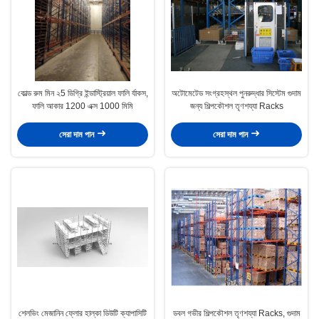
কোল্ড রুম মিন ২5 ডিগ্রি ইন্ডাস্ট্রিয়াল ফালি র্যাকস,
অটোমেটেড সংগ্রহস্থল পুনরুদ্ধার সিস্টেম গুদাম
ফালি আকার 1200 এক্স 1000 মিমি
জন্য শিল্পকৌশল তৃণশয্যা Racks
সেরা দাম পান
সেরা দাম পান
শেলভিং মেজানিন ফ্লোর হাল্কা ডিউটি ​​ক্যাপাসিটি
ডবল গভীর শিল্পকৌশল তৃণশয্যা Racks, গুদাম