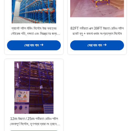
প্যালেট শাটল র্যাকিং সিস্টেম উচ্চ ঘনত্বের
82FT গভীরতা এক্স 39FT উচ্চতা রেডিও শাটল
স্টোরেজ গতি, দক্ষতা এবং নিয়ন্ত্রণের জন্য
রকেট ব্লু + কমলা গুদাম সংগ্রহস্থল সিস্টেম
ডিজাইন করা হয়েছে
সেরা দাম পান
সেরা দাম পান
12m উচ্চতা / 25m গভীরতা রেডিও শাটল
বেদনাপূর্ণ সিস্টেম, তৃণশয্যা দ্বারা লং চ্যানেল
সঞ্চয়