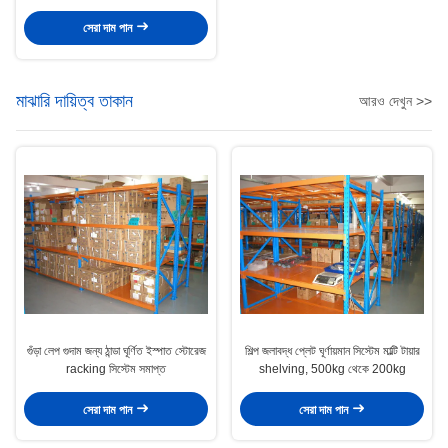
সেরা দাম পান
মাঝারি দায়িত্ব তাকান
আরও দেখুন >>
গুঁড়া লেপ গুদাম জন্য ঠান্ডা ঘূর্ণিত ইস্পাত স্টোরেজ
শিল্প জলাবদ্ধ প্লেট ঘূর্ণায়মান সিস্টেম মাল্টি টায়ার
racking সিস্টেম সমাপ্ত
shelving, 500kg থেকে 200kg
সেরা দাম পান
সেরা দাম পান