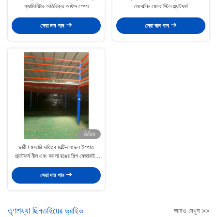
ফ্যামিলিটার অতিরিক্ত অফিস স্পেস
মেঝেনিন মেঝে স্টিল প্ল্যাটফর্ম
সেরা দাম পান
সেরা দাম পান
ভিডিও
ভারী / মাঝারি দায়িত্ব মাল্টি-লেভেল ইস্পাত
প্ল্যাটফর্ম নীল এবং কমলা রঙের শিল্প মেজানাইন
মেঝে
সেরা দাম পান
তৃণশয্যা ছিনতাইয়ের ড্রাইভ
আরও দেখুন >>